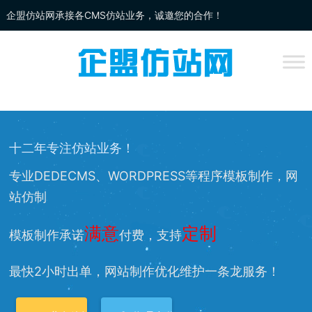
企盟仿站网承接各CMS仿站业务，诚邀您的合作！
企盟
仿站
网为你提供：
DEDECMS仿站
、
WORDPRESS仿站
、
网站改
版
、网站兼容等服务，欢迎您的访问！
十二年专注仿站业务！
专业DEDECMS、WORDPRESS等程序模板制作，网
站仿制
满意
定制
模板制作承诺
付费，支持
最快2小时出单，网站制作优化维护一条龙服务！