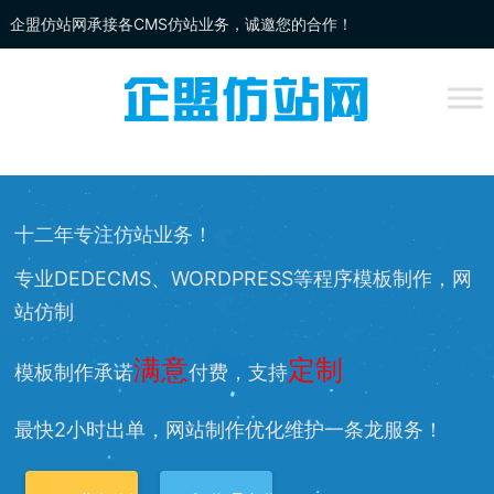
企盟仿站网承接各CMS仿站业务，诚邀您的合作！
企盟
仿站
网为你提供：
DEDECMS仿站
、
WORDPRESS仿站
、
网站改
版
、网站兼容等服务，欢迎您的访问！
十二年专注仿站业务！
专业DEDECMS、WORDPRESS等程序模板制作，网
站仿制
满意
定制
模板制作承诺
付费，支持
最快2小时出单，网站制作优化维护一条龙服务！