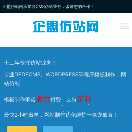
企盟仿站网承接各CMS仿站业务，诚邀您的合作！
企盟
仿站
网为你提供：
DEDECMS仿站
、
WORDPRESS仿站
、
网站改
版
、网站兼容等服务，欢迎您的访问！
十二年专注仿站业务！
专业DEDECMS、WORDPRESS等程序模板制作，网
站仿制
满意
定制
模板制作承诺
付费，支持
最快2小时出单，网站制作优化维护一条龙服务！