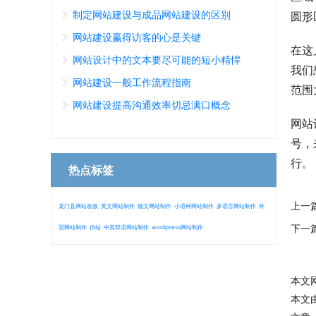
制定网站建设与成品网站建设的区别
圆形
网站建设赢得访客的心是关键
在这
网站设计中的文本要尽可能的短小精悍
我们
网站建设一般工作流程指南
范围
网站建设提高沟通效率切忌满口概念
网站
号，
行。
热点标签
上一
龙门县网站改版
英文网站制作
德文网站制作
小语种网站制作
多语言网站制作
外
下一
贸网站制作
仿站
中英双语网站制作
wordpress网站制作
本文网址
本文