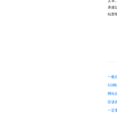
文章
承接
站群
微信
13280692153
一般
5G
网站
应该
一定