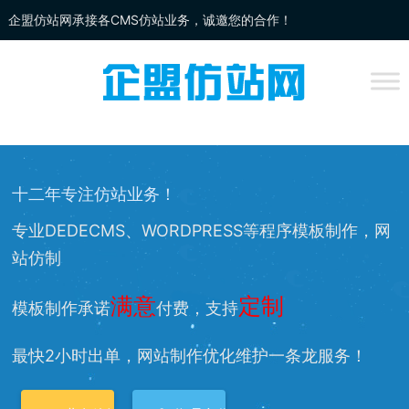
企盟仿站网承接各CMS仿站业务，诚邀您的合作！
企盟
仿站
网为你提供：
DEDECMS仿站
、
WORDPRESS仿站
、
网站改
版
、网站兼容等服务，欢迎您的访问！
十二年专注仿站业务！
专业DEDECMS、WORDPRESS等程序模板制作，网
站仿制
满意
定制
模板制作承诺
付费，支持
最快2小时出单，网站制作优化维护一条龙服务！