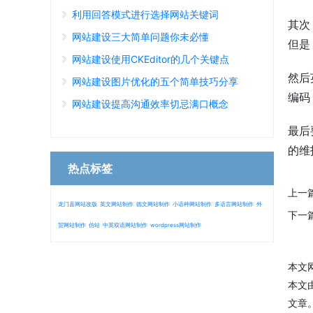
利用回答模式进行选择网站关键词
其次
网站建设三大简单问题你未必懂
但是
网站建设使用CKEditor的几个关键点
然后
网站建设图片优化的五个简单技巧分享
编码
网站建设提高沟通效率切忌满口概念
最后
的维
热点标签
上一
龙门县网站改版
英文网站制作
德文网站制作
小语种网站制作
多语言网站制作
外
下一
贸网站制作
仿站
中英双语网站制作
wordpress网站制作
本文网址
本文
文章