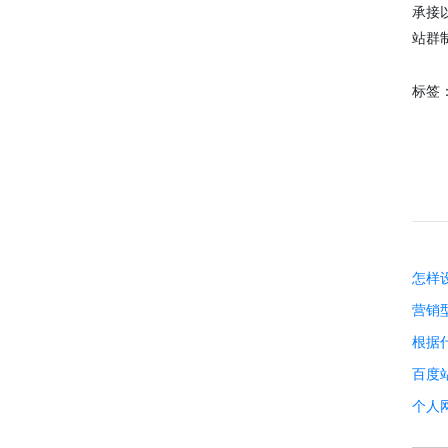
承接
站群
标签
微信
13280692153
怎样
营销
根据
百度
个人