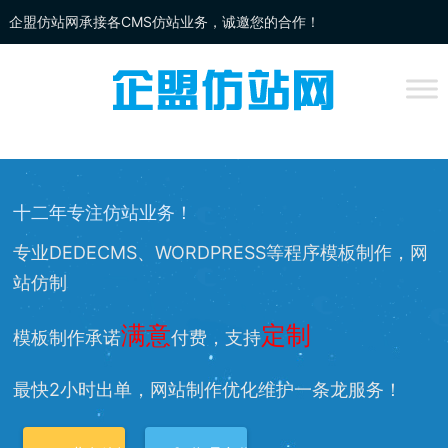
企盟仿站网承接各CMS仿站业务，诚邀您的合作！
企盟
仿站
网为你提供：
DEDECMS仿站
、
WORDPRESS仿站
、
网站改
版
、网站兼容等服务，欢迎您的访问！
十二年专注仿站业务！
专业DEDECMS、WORDPRESS等程序模板制作，网
站仿制
满意
定制
模板制作承诺
付费，支持
最快2小时出单，网站制作优化维护一条龙服务！