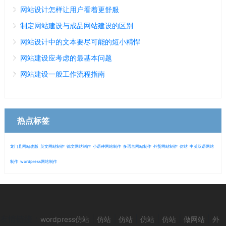
网站设计怎样让用户看着更舒服
制定网站建设与成品网站建设的区别
网站设计中的文本要尽可能的短小精悍
网站建设应考虑的最基本问题
网站建设一般工作流程指南
热点标签
龙门县网站改版
英文网站制作
德文网站制作
小语种网站制作
多语言网站制作
外贸网站制作
仿站
中英双语网站
制作
wordpress网站制作
微信
13280692153
友情链接：
|
|
|
|
|
|
wordpress仿站
仿站
仿站
仿站
仿站
做网站
外