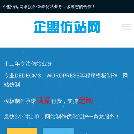
企盟仿站网承接各CMS仿站业务，诚邀您的合作！
企盟
仿站
网为你提供：
DEDECMS仿站
、
WORDPRESS仿站
、
网站改
版
、网站兼容等服务，欢迎您的访问！
十二年专注仿站业务！
专业DEDECMS、WORDPRESS等程序模板制作，网
站仿制
满意
定制
模板制作承诺
付费，支持
最快2小时出单，网站制作优化维护一条龙服务！