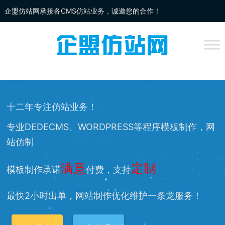
企盟仿站网承接各CMS仿站业务，诚邀您的合作！
企盟
仿站
网为你提供：
DEDECMS仿站
、
WORDPRESS仿站
、
网站改
版
、网站兼容等服务，欢迎您的访问！
十二年专注仿站业务！
专业DEDECMS、WORDPRESS等程序模板制作，网
站仿制
满意
定制
模板制作承诺
付费，支持
最快2小时出单，网站制作优化维护一条龙服务！