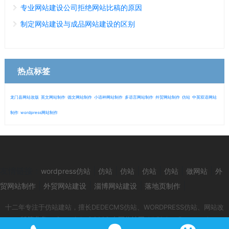
专业网站建设公司拒绝网站比稿的原因
制定网站建设与成品网站建设的区别
热点标签
龙门县网站改版
英文网站制作
德文网站制作
小语种网站制作
多语言网站制作
外贸网站制作
仿站
中英双语网站
制作
wordpress网站制作
微信
13280692153
友情链接：
|
|
|
|
|
|
wordpress仿站
仿站
仿站
仿站
仿站
做网站
外
|
|
|
|
贸网站制作
外贸网站建设
淄博网站建设
落地页制作
十二年专注于仿站建站，擅长DEDECMS仿站、WORDPRESS仿站、网站改
版等业务！ Copyright©2022 中国仿站网 All Rights Reserved