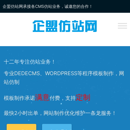
企盟仿站网承接各CMS仿站业务，诚邀您的合作！
企盟
仿站
网为你提供：
DEDECMS仿站
、
WORDPRESS仿站
、
网站改
版
、网站兼容等服务，欢迎您的访问！
十二年专注仿站业务！
专业DEDECMS、WORDPRESS等程序模板制作，网
站仿制
满意
定制
模板制作承诺
付费，支持
最快2小时出单，网站制作优化维护一条龙服务！