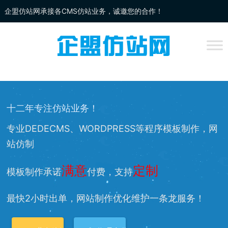
企盟仿站网承接各CMS仿站业务，诚邀您的合作！
企盟
仿站
网为你提供：
DEDECMS仿站
、
WORDPRESS仿站
、
网站改
版
、网站兼容等服务，欢迎您的访问！
十二年专注仿站业务！
专业DEDECMS、WORDPRESS等程序模板制作，网
站仿制
满意
定制
模板制作承诺
付费，支持
最快2小时出单，网站制作优化维护一条龙服务！