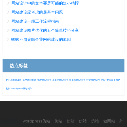
网站设计中的文本要尽可能的短小精悍
网站建设应考虑的最基本问题
网站建设一般工作流程指南
网站建设图片优化的五个简单技巧分享
蜘蛛不屑光顾企业网站建设的原因
热点标签
龙门县网站改版
英文网站制作
德文网站制作
小语种网站制作
多语言网站制作
外贸网站制作
仿站
中英双语网站
制作
wordpress网站制作
微信
13280692153
友情链接：
|
|
|
|
|
|
wordpress仿站
仿站
仿站
仿站
仿站
做网站
外