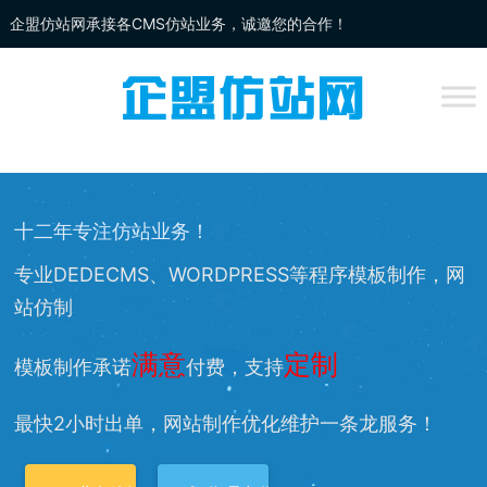
企盟仿站网承接各CMS仿站业务，诚邀您的合作！
企盟
仿站
网为你提供：
DEDECMS仿站
、
WORDPRESS仿站
、
网站改
版
、网站兼容等服务，欢迎您的访问！
十二年专注仿站业务！
专业DEDECMS、WORDPRESS等程序模板制作，网
站仿制
满意
定制
模板制作承诺
付费，支持
最快2小时出单，网站制作优化维护一条龙服务！