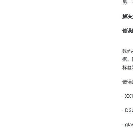
另一
解决
错误
数码
据。
标签
错误
· XX
· D
· gl