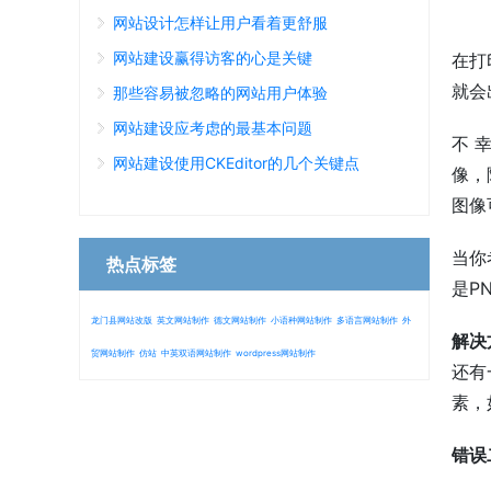
网站设计怎样让用户看着更舒服
网站建设赢得访客的心是关键
在打
就会
那些容易被忽略的网站用户体验
网站建设应考虑的最基本问题
不 
网站建设使用CKEditor的几个关键点
像，
图像
当你
热点标签
是PN
龙门县网站改版
英文网站制作
德文网站制作
小语种网站制作
多语言网站制作
外
解决
贸网站制作
仿站
中英双语网站制作
wordpress网站制作
还有
素，
错误