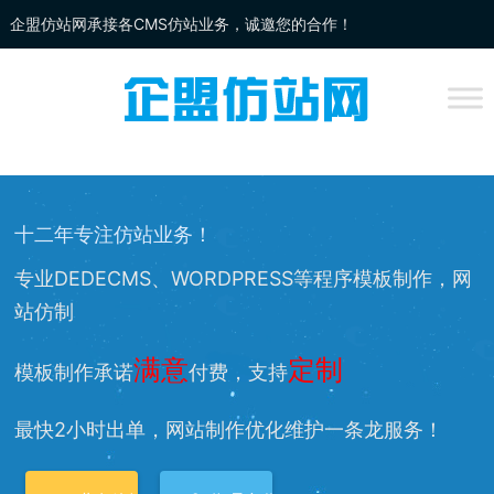
企盟仿站网承接各CMS仿站业务，诚邀您的合作！
企盟
仿站
网为你提供：
DEDECMS仿站
、
WORDPRESS仿站
、
网站改
版
、网站兼容等服务，欢迎您的访问！
十二年专注仿站业务！
专业DEDECMS、WORDPRESS等程序模板制作，网
站仿制
满意
定制
模板制作承诺
付费，支持
最快2小时出单，网站制作优化维护一条龙服务！