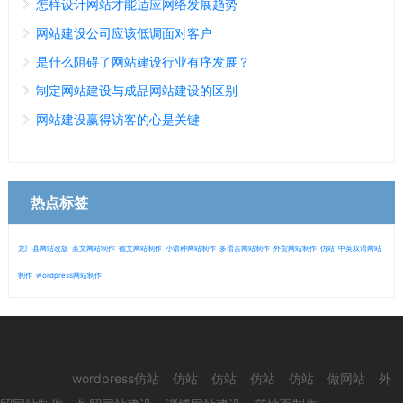
怎样设计网站才能适应网络发展趋势
网站建设公司应该低调面对客户
是什么阻碍了网站建设行业有序发展？
制定网站建设与成品网站建设的区别
网站建设赢得访客的心是关键
热点标签
龙门县网站改版
英文网站制作
德文网站制作
小语种网站制作
多语言网站制作
外贸网站制作
仿站
中英双语网站
制作
wordpress网站制作
微信
13280692153
友情链接：
|
|
|
|
|
|
wordpress仿站
仿站
仿站
仿站
仿站
做网站
外